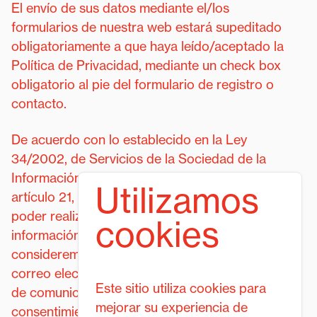
El envío de sus datos mediante el/los
formularios de nuestra web estará supeditado
obligatoriamente a que haya leído/aceptado la
Política de Privacidad, mediante un check box
obligatorio al pie del formulario de registro o
contacto.
De acuerdo con lo establecido en la Ley
34/2002, de Servicios de la Sociedad de la
Información y el Comercio Electrónico en su
Utilizamos
artículo 21, pedimos su consentimiento para
poder realizar comunicaciones publicitarias o
cookies
información de nuestra entidad que
consideremos puedan ser de su interés, por
correo electrónico o por cualquier otro medio
Este sitio utiliza cookies para
de comunicación electrónica equivalente. Este
mejorar su experiencia de
consentimiento lo otorgará, o no, mediante la