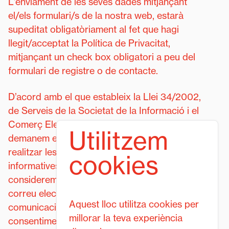
L'enviament de les seves dades mitjançant
el/els formulari/s de la nostra web, estarà
supeditat obligatòriament al fet que hagi
llegit/acceptat la Política de Privacitat,
mitjançant un check box obligatori a peu del
formulari de registre o de contacte.
D’acord amb el que estableix la Llei 34/2002,
de Serveis de la Societat de la Informació i el
Comerç Electrònic en el seu article 21,
Utilitzem
demanem el seu consentiment per poder
realitzar les comunicacions publicitàries o
cookies
informatives sobre la nostra entitat que
considerem puguin ser del seu interès, per
correu electrònic o per qualsevol altre mitjà de
Aquest lloc utilitza cookies per
comunicació electrònica equivalent. Aquest
millorar la teva experiència
consentiment l’atorgarà o no amb l’acceptació