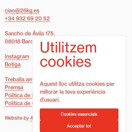
ciao@26kg.es
+34 932 69 20 52
Sancho de Ávila 175,
08018 Barcelona
Utilitzem
cookies
Instagram
Botiga
Treballa amb nosaltres
Aquest lloc utilitza cookies per
Premsa
millorar la teva experiència
Política de Privacitat
d'usuari.
Política de Cookies
Cookies essencials
Website by
4funkies
Acceptar tot